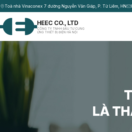
Toà nhà Vinaconex 7 đường Nguyễn Văn Giáp, P. Từ Liêm, HN
HEEC CO., LTD
CÔNG TY TNHH ĐẦU TƯ CUNG
ỨNG THIẾT BỊ ĐIỆN HÀ NỘI
LÀ TH