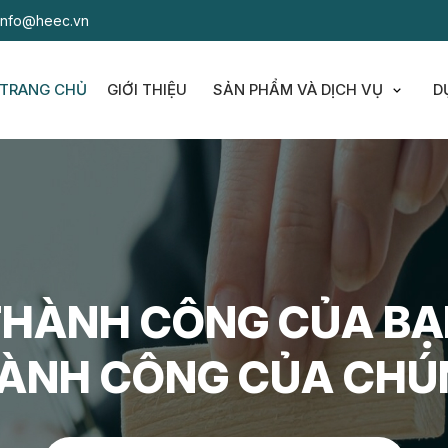
Info@heec.vn
TRANG CHỦ
GIỚI THIỆU
SẢN PHẨM VÀ DỊCH VỤ
D
Show s
THÀNH CÔNG CỦA BẠ
ÀNH CÔNG CỦA CHÚ