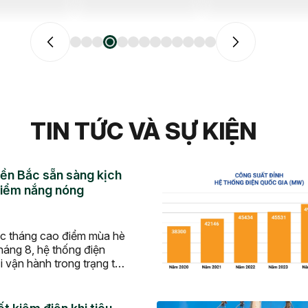
TIN TỨC VÀ SỰ KIỆN
ền Bắc sẵn sàng kịch
điểm nắng nóng
ác tháng cao điểm mùa hè
háng 8, hệ thống điện
 vận hành trong trạng thái
hụ tải tăng cao, trong khi
dụng có thể suy giảm.
ó, Tổng công ty Điện lực