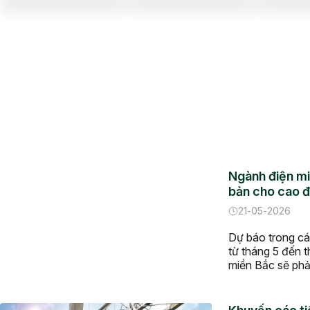
Ngành điện mi
bản cho cao 
21-05-2026
Dự báo trong c
từ tháng 5 đến t
miền Bắc sẽ phải
căng thẳng khi p
nguồn điện khả 
Trước thực tế đ