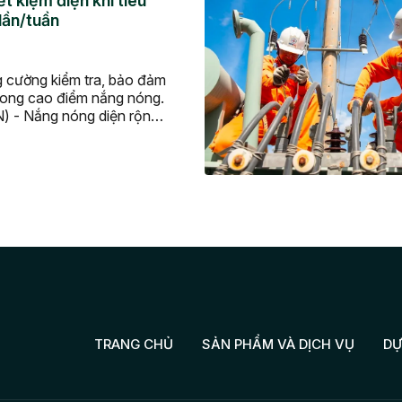
t kiệm điện khi tiêu
 lần/tuần
 cường kiểm tra, bảo đảm
rong cao điểm nắng nóng.
) - Nắng nóng diện rộng
c trên cả nước đang khiến
 điện tăng mạnh, kéo
c kỷ lục mới về tiêu thụ
2026. […]
TRANG CHỦ
SẢN PHẨM VÀ DỊCH VỤ
DỰ