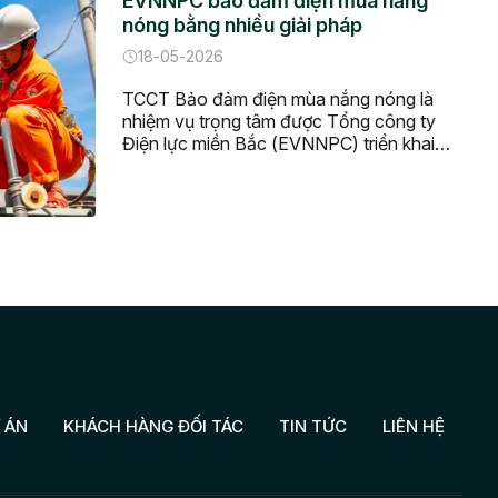
EVNNPC bảo đảm điện mùa nắng
miền bắc, trung, nam đều xác […]
nóng bằng nhiều giải pháp
18-05-2026
TCCT Bảo đảm điện mùa nắng nóng là
nhiệm vụ trọng tâm được Tổng công ty
Điện lực miền Bắc (EVNNPC) triển khai
đồng bộ trong năm 2026 thông qua nhiều
giải pháp về kỹ thuật, chuyển đổi số, đầu
tư xây dựng và ứng dụng AI nhằm nâng
cao độ tin cậy vận hành hệ […]
 ÁN
KHÁCH HÀNG ĐỐI TÁC
TIN TỨC
LIÊN HỆ