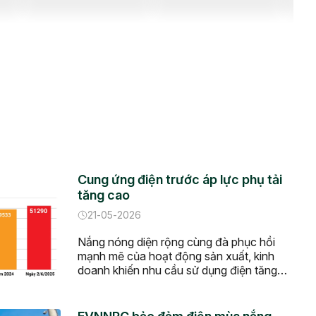
Cung ứng điện trước áp lực phụ tải
tăng cao
21-05-2026
Nắng nóng diện rộng cùng đà phục hồi
mạnh mẽ của hoạt động sản xuất, kinh
doanh khiến nhu cầu sử dụng điện tăng
nhanh trên phạm vi cả nước. Thứ Năm,
ngày 21/05/2026 - 06:21 Nắng nóng trên
diện rộng, sản lượng điện tiêu thụ của cả 3