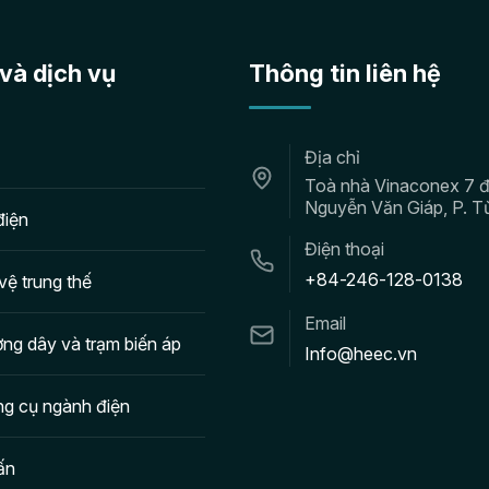
và dịch vụ
Thông tin liên hệ
Địa chỉ
Toà nhà Vinaconex 7 
Nguyễn Văn Giáp, P. T
điện
Điện thoại
+84-246-128-0138
vệ trung thế
Email
ng dây và trạm biến áp
Info@heec.vn
ng cụ ngành điện
ấn