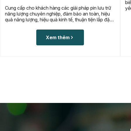
biến áp chất lượng cao, bao gồm các sản phẩm t
 lưu trữ
yếu như đầu cáp, bộ nối, khớp nối, và thiết bị bả
n, hiệu
vệ. Tất cả các phụ kiện đều được thiết kế để đ
 lắp đặt
bảo sự ổn định, an toàn và hiệu suất tối ưu cho 
, nhằm
thống điện.
Xem thêm
 phụ tải