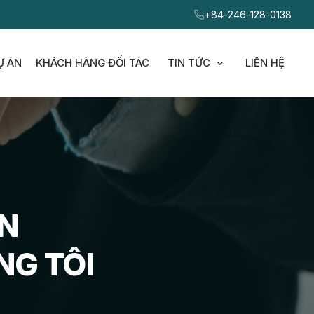
+84-246-128-0138
Ự ÁN
KHÁCH HÀNG ĐỐI TÁC
TIN TỨC
LIÊN HỆ
ubmenu for Sản phẩm và dịch vụ
Show submenu for
N
NG TÔI