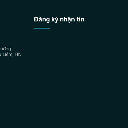
Đăng ký nhận tin
đường
ừ Liêm, HN