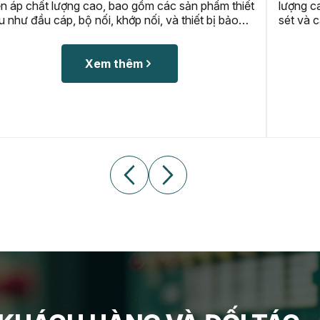
hiết
lượng cao, bao gồm máy cắt, rơ-le bảo vệ, chống
o
sét và cầu dao cách ly. Với cam kết về an toàn và
ảm
hiệu quả, các sản phẩm của chúng tôi đáp ứng tiêu
hệ
chuẩn kỹ thuật khắt khe, đảm bảo bảo vệ tối ưu cho
hệ thống điện trung thế trong mọi điều kiện vận
Xem thêm
hành.