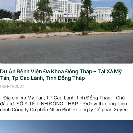
Dự Án Bệnh Viện Đa Khoa Đồng Tháp – Tại Xã Mỹ
Tân, Tp Cao Lãnh, Tỉnh Đồng Tháp
21-11-2024
- Địa chỉ: xã Mỹ Tân, TP Cao Lãnh, tỉnh Đồng Tháp. - Chủ
đầu tư: SỞ Y TẾ TỈNH ĐỒNG THÁP. - Đơn vị thi công: Liên
danh Công ty Cổ phần Nhân Bình – Công ty Cổ phần Xuyên
Việt.