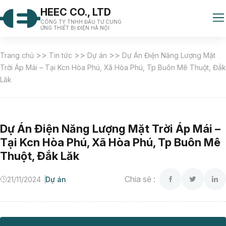
HEEC CO., LTD
CÔNG TY TNHH ĐẦU TƯ CUNG
ỨNG THIẾT BỊ ĐIỆN HÀ NỘI
>>
>>
>>
Trang chủ
Tin tức
Dự án
Dự Án Điện Năng Lượng Mặt
Trời Áp Mái – Tại Kcn Hòa Phú, Xã Hòa Phú, Tp Buôn Mê Thuột, Đắk
Lăk
Dự Án Điện Năng Lượng Mặt Trời Áp Mái –
Tại Kcn Hòa Phú, Xã Hòa Phú, Tp Buôn Mê
Thuột, Đắk Lăk
Chia sẻ :
21/11/2024
Dự án