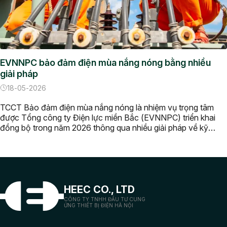
EVNNPC bảo đảm điện mùa nắng nóng bằng nhiều
giải pháp
18-05-2026
TCCT Bảo đảm điện mùa nắng nóng là nhiệm vụ trọng tâm
được Tổng công ty Điện lực miền Bắc (EVNNPC) triển khai
đồng bộ trong năm 2026 thông qua nhiều giải pháp về kỹ
thuật, chuyển đổi số, đầu tư xây dựng và ứng dụng AI nhằm
nâng cao độ tin cậy vận hành hệ […]
HEEC CO., LTD
CÔNG TY TNHH ĐẦU TƯ CUNG
ỨNG THIẾT BỊ ĐIỆN HÀ NỘI