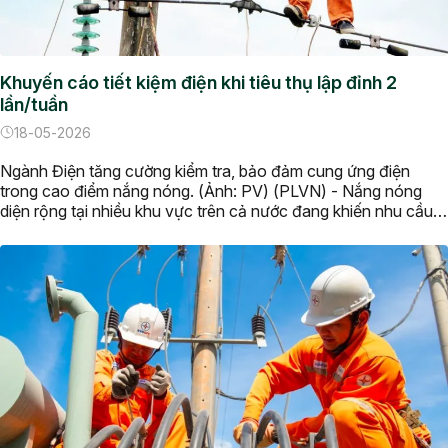
Khuyến cáo tiết kiệm điện khi tiêu thụ lập đỉnh 2
lần/tuần
18-05-2026
Ngành Điện tăng cường kiểm tra, bảo đảm cung ứng điện
trong cao điểm nắng nóng. (Ảnh: PV) (PLVN) - Nắng nóng
diện rộng tại nhiều khu vực trên cả nước đang khiến nhu cầu
sử dụng điện tăng mạnh, kéo theo liên tiếp các kỷ lục mới về
tiêu thụ điện trong năm 2026. […]