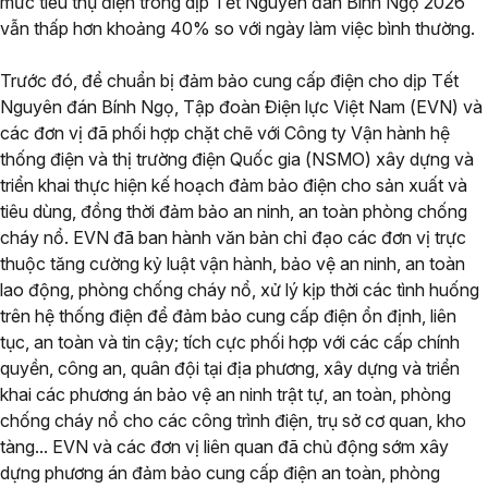
mức tiêu thụ điện trong dịp Tết Nguyên đán Bính Ngọ 2026
vẫn thấp hơn khoảng 40% so với ngày làm việc bình thường.
Trước đó, để chuẩn bị đảm bảo cung cấp điện cho dịp Tết
Nguyên đán Bính Ngọ, Tập đoàn Điện lực Việt Nam (EVN) và
các đơn vị đã phối hợp chặt chẽ với Công ty Vận hành hệ
thống điện và thị trường điện Quốc gia (NSMO) xây dựng và
triển khai thực hiện kế hoạch đảm bảo điện cho sản xuất và
tiêu dùng, đồng thời đảm bảo an ninh, an toàn phòng chống
cháy nổ. EVN đã ban hành văn bản chỉ đạo các đơn vị trực
thuộc tăng cường kỷ luật vận hành, bảo vệ an ninh, an toàn
lao động, phòng chống cháy nổ, xử lý kịp thời các tình huống
trên hệ thống điện để đảm bảo cung cấp điện ổn định, liên
tục, an toàn và tin cậy; tích cực phối hợp với các cấp chính
quyền, công an, quân đội tại địa phương, xây dựng và triển
khai các phương án bảo vệ an ninh trật tự, an toàn, phòng
chống cháy nổ cho các công trình điện, trụ sở cơ quan, kho
tàng... EVN và các đơn vị liên quan đã chủ động sớm xây
dựng phương án đảm bảo cung cấp điện an toàn, phòng