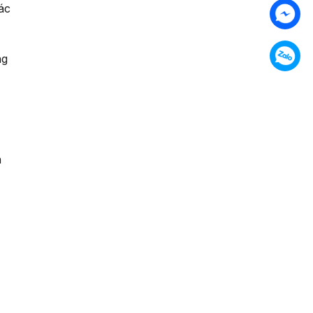
các
ng
n