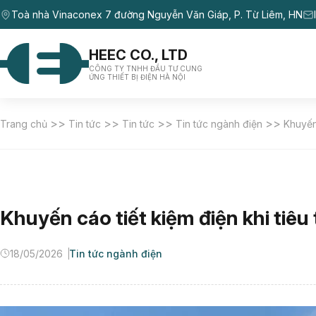
Toà nhà Vinaconex 7 đường Nguyễn Văn Giáp, P. Từ Liêm, HN
HEEC CO., LTD
CÔNG TY TNHH ĐẦU TƯ CUNG
ỨNG THIẾT BỊ ĐIỆN HÀ NỘI
>>
>>
>>
>>
Trang chủ
Tin tức
Tin tức
Tin tức ngành điện
Khuyến 
Khuyến cáo tiết kiệm điện khi tiêu 
18/05/2026
Tin tức ngành điện