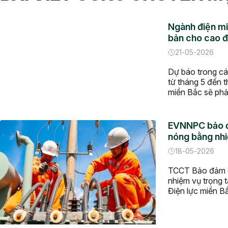
Ngành điện mi
bản cho cao 
21-05-2026
Dự báo trong c
từ tháng 5 đến t
miền Bắc sẽ phải
căng thẳng khi p
nguồn điện khả 
Trước thực tế đ
EVNNPC bảo đ
miền Bắc […]
nóng bằng nhi
18-05-2026
TCCT Bảo đảm đ
nhiệm vụ trọng 
Điện lực miền B
đồng bộ trong 
giải pháp về kỹ 
tư xây dựng và