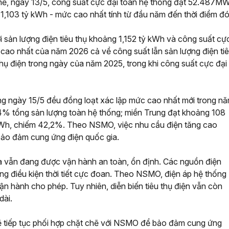
ụ thể, ngày 13/5, công suất cực đại toàn hệ thống đạt 52.487M
t 1,103 tỷ kWh - mức cao nhất tính từ đầu năm đến thời điểm đó
với sản lượng điện tiêu thụ khoảng 1,152 tỷ kWh và công suất cự
cao nhất của năm 2026 cả về công suất lẫn sản lượng điện ti
 thụ điện trong ngày của năm 2025, trong khi công suất cực đại
ong ngày 15/5 đều đồng loạt xác lập mức cao nhất mới trong nă
,4% tổng sản lượng toàn hệ thống; miền Trung đạt khoảng 108
kWh, chiếm 42,2%. Theo NSMO, việc nhu cầu điện tăng cao
 bảo đảm cung ứng điện quốc gia.
ia vẫn đang được vận hành an toàn, ổn định. Các nguồn điện
g điều kiện thời tiết cực đoan. Theo NSMO, điện áp hệ thống
vận hành cho phép. Tuy nhiên, diễn biến tiêu thụ điện vẫn còn
dài.
sẽ tiếp tục phối hợp chặt chẽ với NSMO để bảo đảm cung ứng