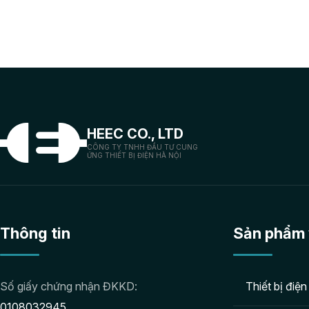
cao độ tin cậy 
HEEC CO., LTD
CÔNG TY TNHH ĐẦU TƯ CUNG
ỨNG THIẾT BỊ ĐIỆN HÀ NỘI
Thông tin
Sản phẩm 
Số giấy chứng nhận ĐKKD:
Thiết bị điện
0108032945