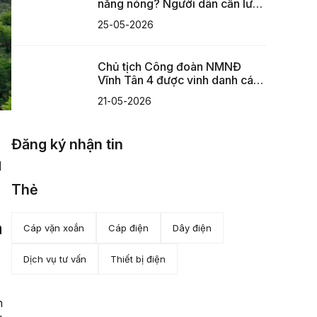
nắng nóng? Người dân cần lưu
ý gì?
25-05-2026
Chủ tịch Công đoàn NMNĐ
Vĩnh Tân 4 được vinh danh cá
nhân điển hình tiên tiến
21-05-2026
Đăng ký nhận tin
u
Thẻ
m
Cáp vặn xoắn
Cáp điện
Dây điện
Dịch vụ tư vấn
Thiết bị điện
n