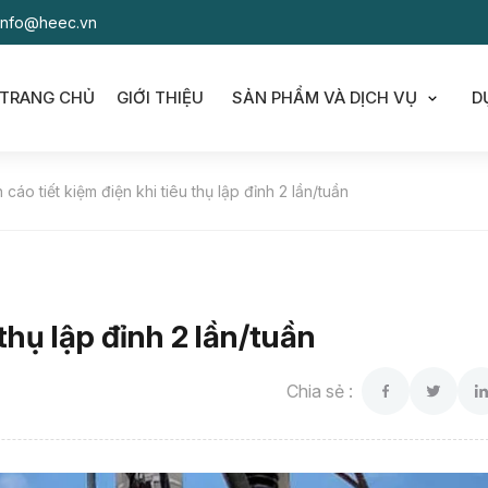
Info@heec.vn
TRANG CHỦ
GIỚI THIỆU
SẢN PHẨM VÀ DỊCH VỤ
D
Show s
cáo tiết kiệm điện khi tiêu thụ lập đỉnh 2 lần/tuần
thụ lập đỉnh 2 lần/tuần
Chia sẻ :