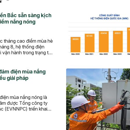
ền Bắc sẵn sàng kịch
điểm nắng nóng
ác tháng cao điểm mùa hè
háng 8, hệ thống điện
 vận hành trong trạng thái
hụ tải tăng cao, trong khi
dụng có thể suy giảm.
ó, Tổng công ty Điện lực
ảm điện mùa nắng
ều giải pháp
iện mùa nắng nóng là
tâm được Tổng công ty
ắc (EVNNPC) triển khai
năm 2026 thông qua nhiều
thuật, chuyển đổi số, đầu
 ứng dụng AI nhằm nâng