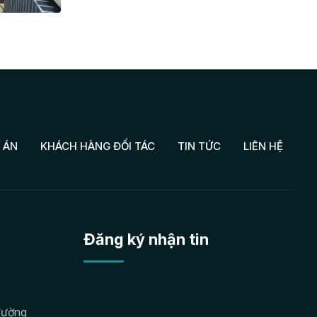
cao độ tin cậy vận hành […]
 ÁN
KHÁCH HÀNG ĐỐI TÁC
TIN TỨC
LIÊN HỆ
Đăng ký nhận tin
đường