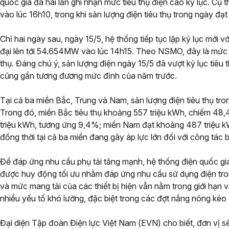
quốc gia đã hai lần ghi nhận mức tiêu thụ điện cao kỷ lục. C
vào lúc 16h10, trong khi sản lượng điện tiêu thụ trong ngày đạ
Chỉ hai ngày sau, ngày 15/5, hệ thống tiếp tục lập kỷ lục mới 
đại lên tới 54.654MW vào lúc 14h15. Theo NSMO, đây là mức 
thụ. Đáng chú ý, sản lượng điện ngày 15/5 đã vượt kỷ lục tiêu
cũng gần tương đương mức đỉnh của năm trước.
Tại cả ba miền Bắc, Trung và Nam, sản lượng điện tiêu thụ tr
Trong đó, miền Bắc tiêu thụ khoảng 557 triệu kWh, chiếm 48
triệu kWh, tương ứng 9,4%; miền Nam đạt khoảng 487 triệu 
đồng thời tại cả ba miền đang gây áp lực lớn đối với công tác
Để đáp ứng nhu cầu phụ tải tăng mạnh, hệ thống điện quốc g
được huy động tối ưu nhằm đáp ứng nhu cầu sử dụng điện tron
và mức mang tải của các thiết bị hiện vẫn nằm trong giới hạn 
nhiều yếu tố khó lường, đặc biệt trong các đợt nắng nóng kéo 
Đại diện Tập đoàn Điện lực Việt Nam (EVN) cho biết, đơn vị 