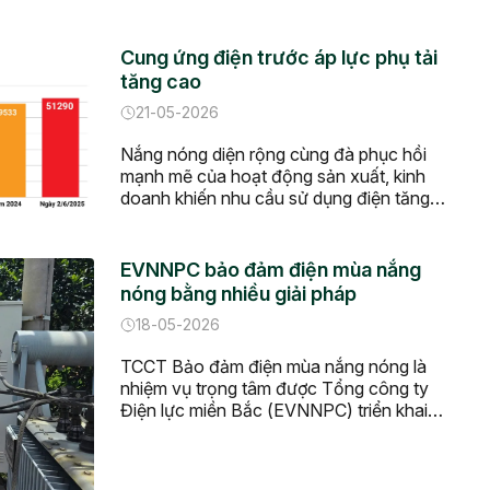
Cung ứng điện trước áp lực phụ tải
tăng cao
21-05-2026
Nắng nóng diện rộng cùng đà phục hồi
mạnh mẽ của hoạt động sản xuất, kinh
doanh khiến nhu cầu sử dụng điện tăng
nhanh trên phạm vi cả nước. Thứ Năm,
ngày 21/05/2026 - 06:21 Nắng nóng trên
diện rộng, sản lượng điện tiêu thụ của cả 3
EVNNPC bảo đảm điện mùa nắng
miền bắc, trung, nam đều xác […]
nóng bằng nhiều giải pháp
18-05-2026
TCCT Bảo đảm điện mùa nắng nóng là
nhiệm vụ trọng tâm được Tổng công ty
Điện lực miền Bắc (EVNNPC) triển khai
đồng bộ trong năm 2026 thông qua nhiều
giải pháp về kỹ thuật, chuyển đổi số, đầu
tư xây dựng và ứng dụng AI nhằm nâng