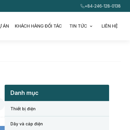
+84-246-128-0138
Ự ÁN
KHÁCH HÀNG ĐỐI TÁC
TIN TỨC
LIÊN HỆ
ubmenu for Sản phẩm và dịch vụ
Show submenu for
Danh mục
Thiết bị điện
Dây và cáp điện