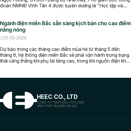
đoàn NMNĐ Vĩnh Tân 4 được tuyên dương là "Học tập và
làm theo tư tưởng, đạo đức, phong cách Hồ Chí Minh" giai
đoạn 2022-2026. Trong quá trình công tác, […]
Ngành điện miền Bắc sẵn sàng kịch bản cho cao điểm
nắng nóng
21-05-2026
Dự báo trong các tháng cao điểm mùa hè từ tháng 5 đến
tháng 8, hệ thống điện miền Bắc sẽ phải vận hành trong trạng
thái căng thẳng khi phụ tải tăng cao, trong khi nguồn điện khả
dụng có thể suy giảm. Trước thực tế đó, Tổng công ty Điện
lực miền Bắc […]
HEEC CO., LTD
CÔNG TY TNHH ĐẦU TƯ CUNG
ỨNG THIẾT BỊ ĐIỆN HÀ NỘI