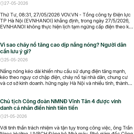
27-05-2026
Thứ Tư, 08:31, 27/05/2026 VOV.VN - Tổng công ty Điện lực
TP Hà Nội (EVNHANOI) khẳng định, trong ngày 27/5/2026,
EVNHANOI không thực hiện lịch tạm ngừng cấp điện theo kế
hoạch trên địa bàn thành phố Hà Nội. Một số thông tin đang
lan truyền trên mạng xã hội về lịch cắt điện trong […]
Vì sao cháy nổ tăng cao dịp nắng nóng? Người dân
cần lưu ý gì?
25-05-2026
Nắng nóng kéo dài khiến nhu cầu sử dụng điện tăng mạnh,
kéo theo nguy cơ chập điện, cháy nổ tại nhà dân, chung cư
và cơ sở kinh doanh. hững ngày Hà Nội và nhiều tỉnh, thành
phía Bắc bước vào đợt nắng nóng gay gắt, nhu cầu sử dụng
điện tăng mạnh cũng […]
Chủ tịch Công đoàn NMNĐ Vĩnh Tân 4 được vinh
danh cá nhân điển hình tiên tiến
21-05-2026
Với tinh thần trách nhiệm và tận tụy trong công việc, ông Trần
Ngọc Hưởng, UVBCH Đảng bộ Nhà máy, Phó giám đốc Công